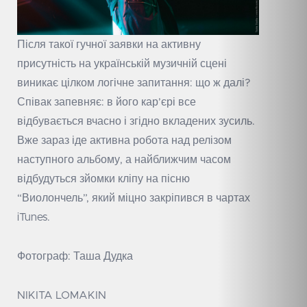
Після такої гучної заявки на активну
присутність на українській музичній сцені
виникає цілком логічне запитання: що ж далі?
Співак запевняє: в його кар’єрі все
відбувається вчасно і згідно вкладених зусиль.
Вже зараз іде активна робота над релізом
наступного альбому, а найближчим часом
відбудуться зйомки кліпу на пісню
“Виолончель”, який міцно закріпився в чартах
iTunes.
Фотограф: Таша Дудка
NIKITA LOMAKIN