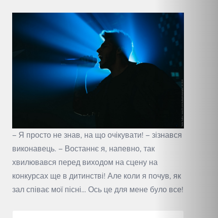
– Я просто не знав, на що очікувати! – зізнався
виконавець. – Востаннє я, напевно, так
хвилювався перед виходом на сцену на
конкурсах ще в дитинстві! Але коли я почув, як
зал співає мої пісні… Ось це для мене було все!