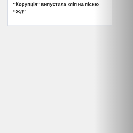
“Корупція” випустила кліп на пісню
“ЖД”