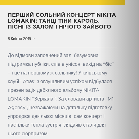
ПЕРШИЙ СОЛЬНИЙ КОНЦЕРТ NIKITA
LOMAKIN: ТАНЦІ ТІНИ КАРОЛЬ,
ПІСНІ ІЗ ЗАЛОМ І НІЧОГО ЗАЙВОГО
8 Квітня 2019
До відмови заповнений зал, безумовна
підтримка публіки, спів в унісон, вихід на “біс”
– і це на першому ж сольнику! У київському
клубі “Atlas” з оглушливим успіхом відбулася
презентація дебютного альбому NIKITA
LOMAKIN “Зеркала”. За словами артиста “M1
Agency”, незважаючи на детальну підготовку
упродовж декількох місяців, сам концерт і
настільки тепла зустріч глядачів стали для
нього сюрпризом.