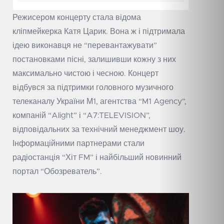
Режисером концерту стала відома
кліпмейкерка Катя Царик. Вона ж і підтримала
ідею виконавця не “перевантажувати”
постановками пісні, залишивши кожну з них
максимально чистою і чесною. Концерт
відбувся за підтримки головного музичного
телеканалу України М1, агентства “M1 Agency”,
компаній “Alight” і “A7:TELEVISION”,
відповідальних за технічний менеджмент шоу.
Інформаційними партнерами стали
радіостанція “Хіт FM” і найбільший новинний
портал “Обозреватель”.