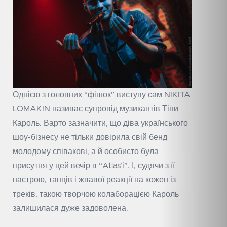
Однією з головних “фішок” виступу сам NIKITA
LOMAKIN називає супровід музикантів Тіни
Кароль. Варто зазначити, що діва українського
шоу-бізнесу не тільки довірила свій бенд
молодому співакові, а й особисто була
присутня у цей вечір в “Atlas’і”. І, судячи з її
настрою, танців і жвавої реакції на кожен із
треків, такою творчою колаборацією Кароль
залишилася дуже задоволена.