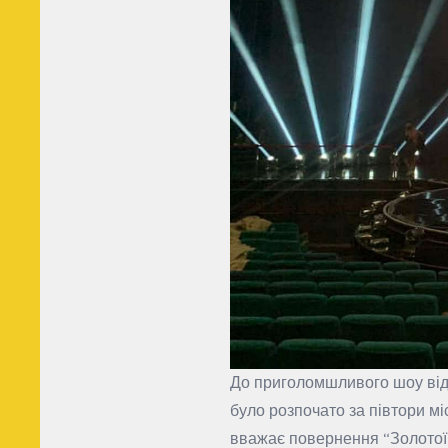
До приголомшливого шоу відпо
було розпочато за півтори міс
вважає повернення “Золотої 