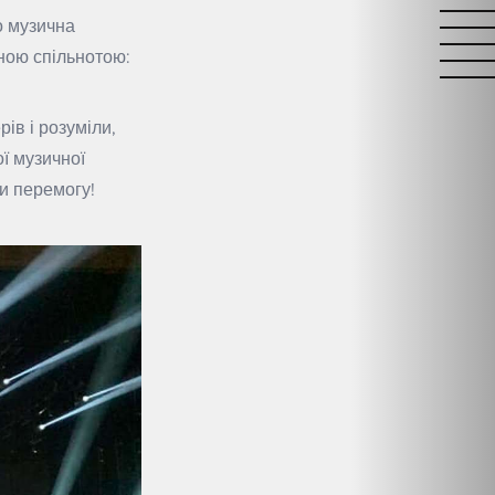
о музична
йною спільнотою:
ів і розуміли,
ої музичної
ти перемогу!