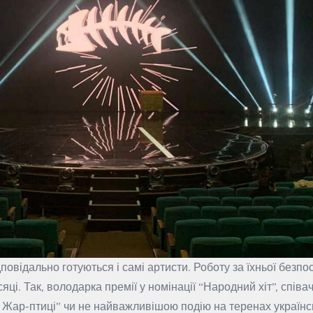
відально готуються і самі артисти. Роботу за їхньої безпос
яці. Так, володарка премії у номінації “Народний хіт”, співа
Жар-птиці” чи не найважливішою подію на теренах українсь