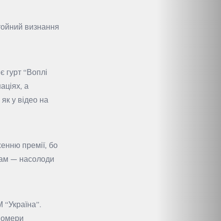
тойний визнання
є гурт “Воплі
аціях, а
як у відео на
енню премії, бо
ачам — насолоди
 “Україна”.
 номери