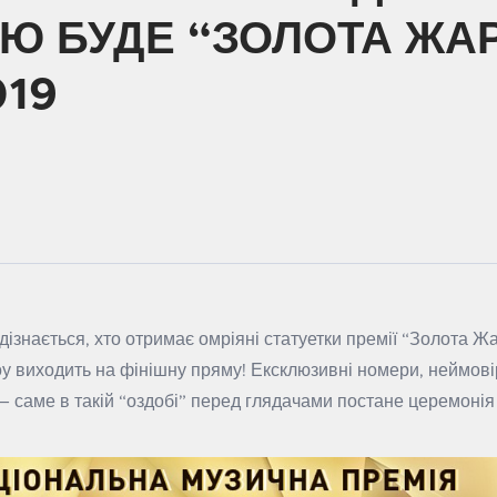
ОЮ БУДЕ “ЗОЛОТА ЖАР
019
 дізнається, хто отримає омріяні статуетки премії “Золота Ж
оу виходить на фінішну пряму! Ексклюзивні номери, неймовір
 — саме в такій “оздобі” перед глядачами постане церемонія 