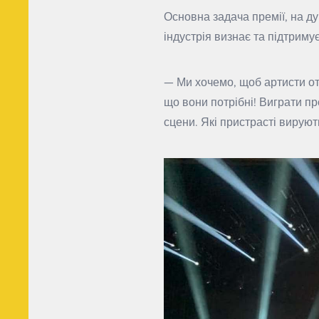
Основна задача премії, на д
індустрія визнає та підтриму
— Ми хочемо, щоб артисти отр
що вони потрібні! Виграти пр
сцени. Які пристрасті вируют