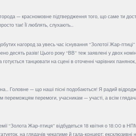
агорода — красномовне підтвердження того, що саме ти дос
просто так! Її люблять, слухають…
обутих нагород за увесь час існування “Золотої Жар-птиці” 
чено десять разів! Цього року “ВВ” теж заявлені у двох номін
готується танцювати на сцені в оточенні чарівних панянок, 
а… Головне — що наші пісні подобаються! Я радий відродж
усім переможцям перемоги, учасникам — участі, а всім гляд
ії “Золота Жар-птиця” відбудеться 18 квітня о 18:00 в НПМ
атуеток, на глядачів чекатиме й гала-концерт; ексклюзивні