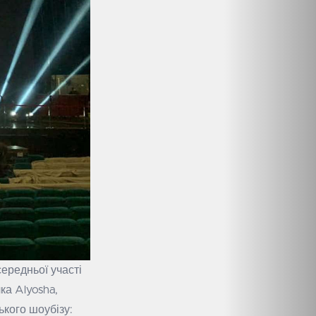
ередньої участі
чка Alyosha,
кого шоубізу: