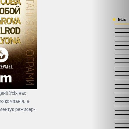
Ефір
ні! Усіх нас
то компанія, а
оментує режисер-