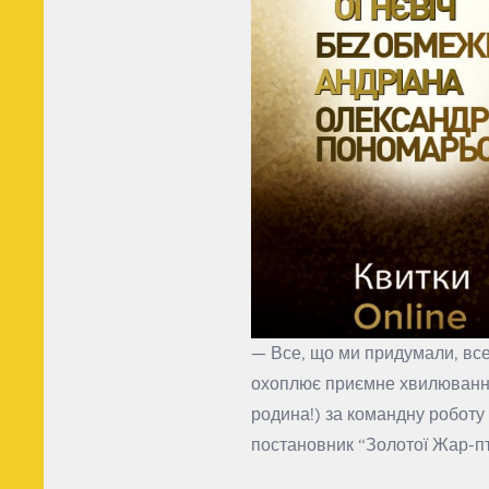
— Все, що ми придумали, все,
охоплює приємне хвилювання. 
родина!) за командну роботу
постановник “Золотої Жар-пт