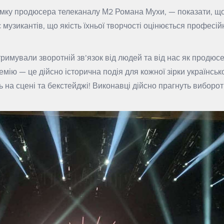
умку продюсера телеканалу М2 Романа Мухи, — показати, щ
є музикантів, що якість їхньої творчості оцінюється професі
имували зворотній зв’язок від людей та від нас як продюсер
емію — це дійсно історична подія для кожної зірки українськ
ь на сцені та бекстейджі! Виконавці дійсно прагнуть виборо