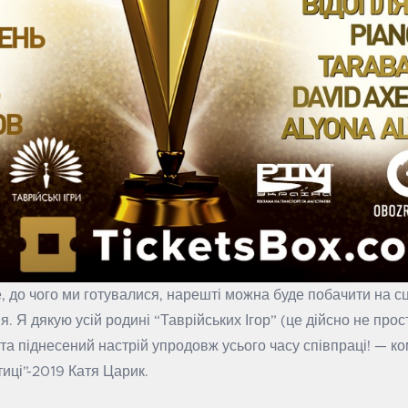
 до чого ми готувалися, нарешті можна буде побачити на сце
Я дякую усій родині “Таврійських Ігор” (це дійсно не прос
 та піднесений настрій упродовж усього часу співпраці! — к
иці”-2019 Катя Царик.