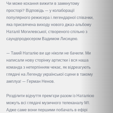
Чи може кохання вижити в замкнутому
просторі? Відповідь — у колаборації
популярного режисера і легендарної співачки,
яка присвячена виходу нового джаз-альбому
Наталії Могилевської, створеного спільно з
саундпродюсером Вадимом Лисицею.
— Такий Наталію ви ще ніколи не бачили. Ми
написали нову сторінку артистки і вся наша
команда з нетерпінням чекає, як відреагують
глядачі на Легенду української сцени в такому
амплуа! — Герман Ненов.
Розділити відчуття прем’єри разом із Наталією
можуть всі глядачі музичного телеканалу М1.
Адже саме вони першими побачать в ефірі