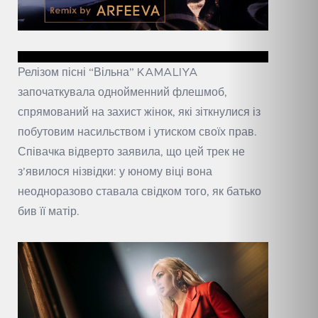
Релізом пісні “Вільна” KAMALIYA
започаткувала однойменний флешмоб,
спрямований на захист жінок, які зіткнулися із
побутовим насильством і утиском своїх прав.
Співачка відверто заявила, що цей трек не
з’явилося нізвідки: у юному віці вона
неодноразово ставала свідком того, як батько
бив її матір.