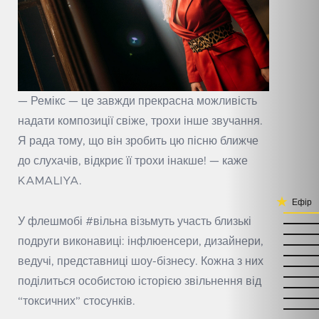
— Ремікс — це завжди прекрасна можливість
надати композиції свіже, трохи інше звучання.
Я рада тому, що він зробить цю пісню ближче
до слухачів, відкриє її трохи інакше! — каже
KAMALIYA.
Ефір
У флешмобі #вільна візьмуть участь близькі
подруги виконавиці: інфлюенсери, дизайнери,
ведучі, представниці шоу-бізнесу. Кожна з них
поділиться особистою історією звільнення від
“токсичних” стосунків.