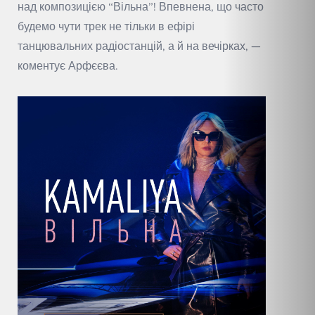
над композицією “Вільна”! Впевнена, що часто
будемо чути трек не тільки в ефірі
танцювальних радіостанцій, а й на вечірках, —
коментує Арфєєва.