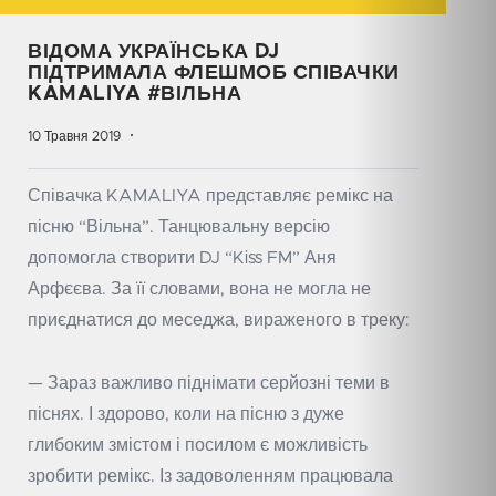
ВІДОМА УКРАЇНСЬКА DJ
ПІДТРИМАЛА ФЛЕШМОБ СПІВАЧКИ
KAMALIYA #ВІЛЬНА
10 Травня 2019
Співачка KAMALIYA представляє ремікс на
пісню “Вільна”. Танцювальну версію
допомогла створити DJ “Kiss FM” Аня
Арфєєва. За її словами, вона не могла не
приєднатися до меседжа, вираженого в треку:
— Зараз важливо піднімати серйозні теми в
піснях. І здорово, коли на пісню з дуже
глибоким змістом і посилом є можливість
зробити ремікс. Із задоволенням працювала