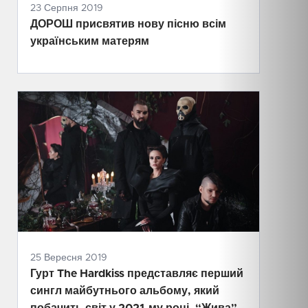
23 Серпня 2019
ДОРОШ присвятив нову пісню всім
українським матерям
25 Вересня 2019
Гурт The Hardkiss представляє перший
сингл майбутнього альбому, який
побачить світ у 2021-му році. “Жива”