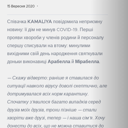
15 Вересня 2020
Співачка
KAMALIYA
повідомила неприємну
новину: її дім не минув COVID-19. Перші
прояви хвороби у членів родини й персоналу
спершу списували на втому: минулими
вихідними свій день народження святкували
доньки виконавиці
Арабелла
й
Мірабелла
.
— Скажу відверто: раніше я ставилася до
ситуації навколо вірусу доволі скептично, але
дотримувалася всіх норм карантину.
Спочатку з’явилося багато випадків серед
друзів моїх друзів, трохи пізніше — стали
хворіти вже друзі, тепер — і наша сім’я. Хочу
донести до всіх, що не можна ставитися до