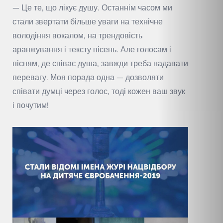
— Це те, що лікує душу. Останнім часом ми
стали звертати більше уваги на технічне
володіння вокалом, на трендовість
аранжування і тексту пісень. Але голосам і
пісням, де співає душа, завжди треба надавати
перевагу. Моя порада одна — дозволяти
співати думці через голос, тоді кожен ваш звук
і почутим!