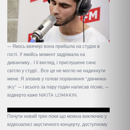
— Якось ввечері вона прийшла на студію в
гості. У якийсь момент задрімала на
диванчику… І її вигляд, і приглушене синє
світло у студії… Все це не могло не надихнути
мене. Я зловив у голові порівняння “дівчинка-
sky” — і всього за пару годин написав пісню, —
відверто каже NIKITA LOMAKIN.
Почути новий трек поки що можна виключно у
відеозаписі акустичного концерту, доступному