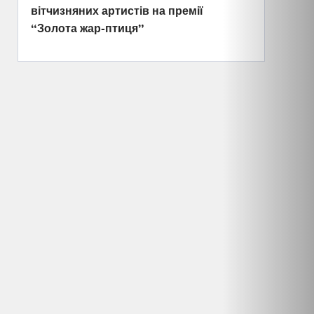
вітчизняних артистів на премії
“Золота жар-птиця”