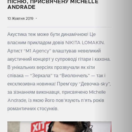
ПІСНЮ, ПРИСВЯЧЕНУ MICHELLE
ANDRADE
10 Жовтня 2019
Акустика теж може бути динамічною! Це
власним прикладом довів NIKITA LOMAKIN.
Артист “M1 Agency” влаштував невеликий
акустичний концерт у супроводі гітари і кахона.
В унікальних версіях прозвучали як хіти
співака — “Зеркала” та “Виолончель” — так і
ексклюзивна новинка! Прем’єру “Девочка-sky”,
за зізнанням виконавця, присвячено Michelle
Andrade, із якою його пов’язують п’ять років
романтичних стосунків.