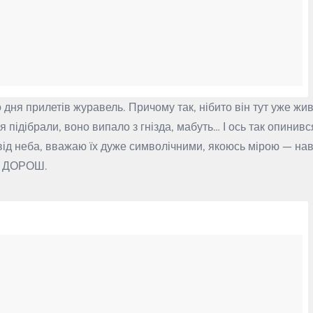
дня прилетів журавель. Причому так, нібито він тут уже жив
 підібрали, воно випало з гнізда, мабуть… І ось так опинивс
 від неба, вважаю їх дуже символічними, якоюсь мірою — нав
є ДОРОШ.