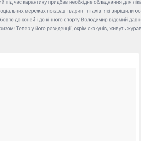
й під час карантину придбав необхідне обладнання для лік
 соціальних мережах показав тварин і птахів, які вирішили о
бов’ю до коней і до кінного спорту Володимир відомий давно
изом! Тепер у його резиденції, окрім скакунів, живуть жура