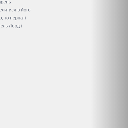
арень
селитися в його
, то пернаті
вель Лорд і