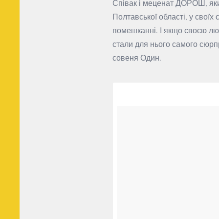
Співак і меценат ДОРОШ, яки
Полтавської області, у своїх
помешканні. І якщо своєю лю
стали для нього самого сюрпр
совеня Один.