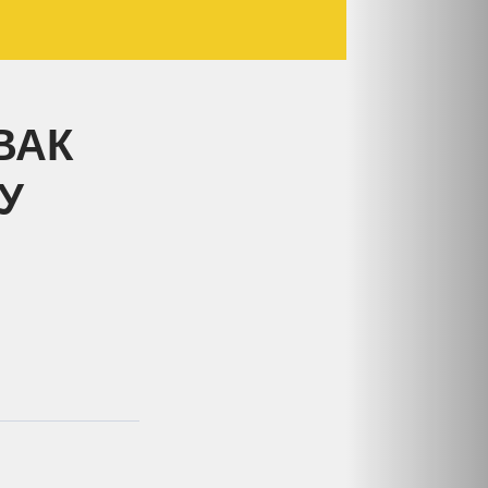
ВАК
У