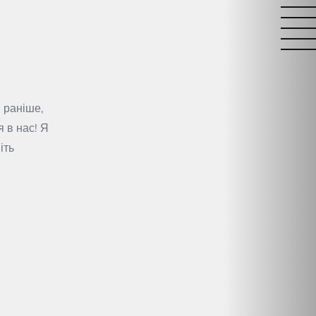
 раніше,
я в нас! Я
іть