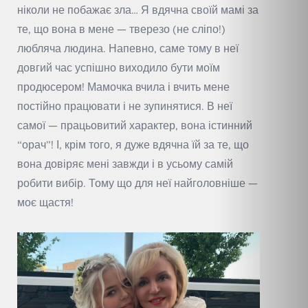
ніколи не побажає зла… Я вдячна своїй мамі за
те, що вона в мене — тверезо (не сліпо!)
любляча людина. Напевно, саме тому в неї
довгий час успішно виходило бути моїм
продюсером! Мамочка вчила і вчить мене
постійно працювати і не зупинятися. В неї
самої — працьовитий характер, вона істинний
“орач”! І, крім того, я дуже вдячна їй за те, що
вона довіряє мені завжди і в усьому самій
робити вибір. Тому що для неї найголовніше —
моє щастя!