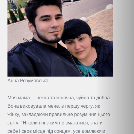
Анна Розумовська:
Моя мама — ніжна та жіночна, чуйна та добра.
Вона виховувала мене, в першу чергу, як
жінку, закладаючи правильне розуміння цього
світу. “Ніколи і ні з ким не змагатися, знати
себе і своє місце під сонцем, усвідомлюючи