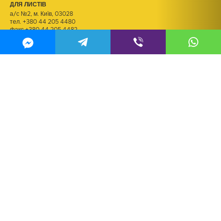
ДЛЯ ЛИСТІВ
а/с №2, м. Київ, 03028
тел.
+380 44 205 4480
факс +380 44 205 4482
ДЛЯ РЕЗЮМЕ
kadry@m2.tv