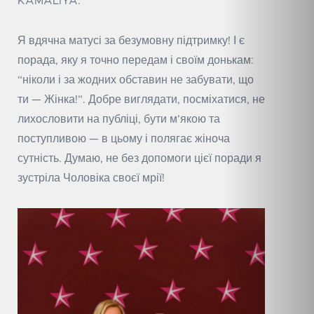
KAMALIYA:
Я вдячна матусі за безумовну підтримку! І є
порада, яку я точно передам і своїм донькам:
“ніколи і за жодних обставин не забувати, що
ти — Жінка!”. Добре виглядати, посміхатися, не
лихословити на публіці, бути м’якою та
поступливою — в цьому і полягає жіноча
сутність. Думаю, не без допомоги цієї поради я
зустріла Чоловіка своєї мрії!