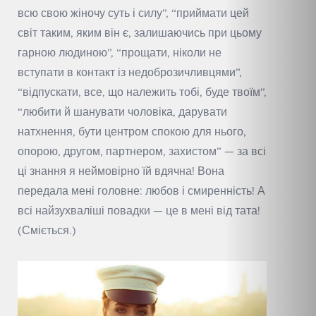
всю свою жіночу суть і силу”, “приймати цей
світ таким, яким він є, залишаючись при цьому
гарною людиною”, “прощати, ніколи не
вступати в контакт із недоброзичливцями”,
“відпускати, все, що належить тобі, буде твоїм”,
“любити й шанувати чоловіка, дарувати
натхнення, бути центром спокою для нього,
опорою, другом, партнером, захистом” — за всі
ці знання я неймовірно їй вдячна! Вона
передала мені головне: любов і смиренність! А
всі найзухваліші повадки — це в мені від тата!
(Сміється.)