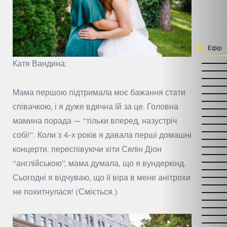
Ефір
Катя Вандина:
Мама першою підтримала моє бажання стати
співачкою, і я дуже вдячна їй за це. Головна
мамина порада — “тільки вперед, назустріч
собі!”. Коли з 4-х років я давала перші домашні
концерти, переспівуючи хіти Селін Діон
“англійською”, мама думала, що я вундеркінд.
Сьогодні я відчуваю, що її віра в мене анітрохи
не похитнулася! (Сміється.)