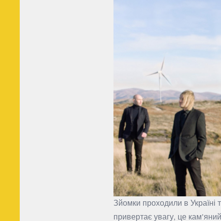
Зйомки проходили в Україні т
привертає увагу, це кам’яний