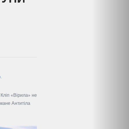
.
Кліп «Вірила» не
умане Антитіла