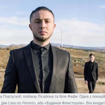
а Португалії: поблизу Лісабона та біля Фафе. Одна з локацій
 дім Casa do Penedo, або «Будинок Флінстоунів». Він входит