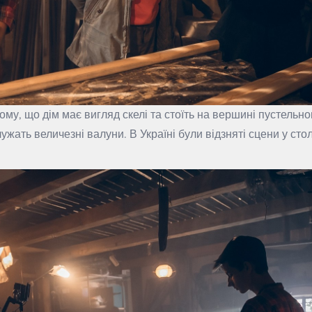
тому, що дім має вигляд скелі та стоїть на вершині пустельно
ужать величезні валуни. В Україні були відзняті сцени у сто