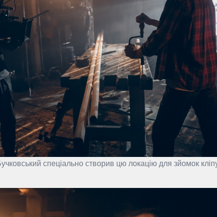
учковський спеціально створив цю локацію для зйомок кліпу