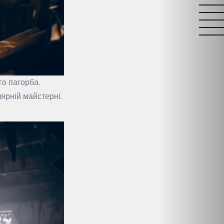
го пагорба.
лярній майстерні.