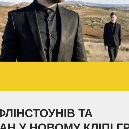
ФЛІНСТОУНІВ ТА
АН У НОВОМУ КЛІПІ Г