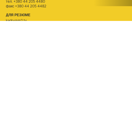
тел.
+380 44 205 4480
факс +380 44 205 4482
ДЛЯ РЕЗЮМЕ
kadry@m2.tv