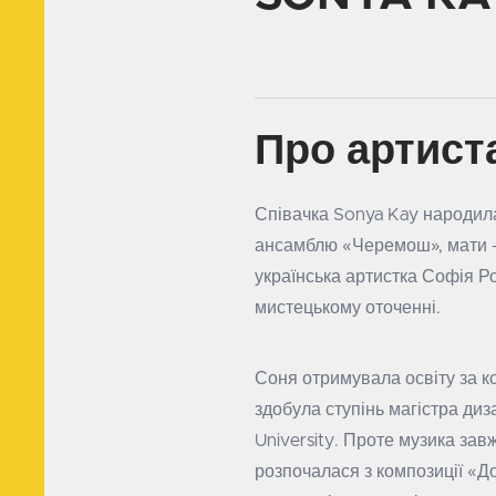
Про артист
Співачка Sonya Kay народила
ансамблю «Черемош», мати — 
українська артистка Софія Р
мистецькому оточенні.
Соня отримувала освіту за к
здобула ступінь магістра диз
University. Проте музика зав
розпочалася з композиції «Д