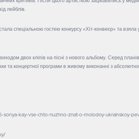
узичних критиків. Після цього артисткою зацікавились у меді
від лейблів.
стала спеціальною гостею конкурсу «Хіт-конвеєр» та взяла 
виходом двох кліпів на пісні з нового альбому. Серед планів
івки та концертної програми в живому виконанні з абсолютн
66-sonya-kay-vse-chto-nuzhno-znat-o-molodoy-ukrainskoy-pev
hy/