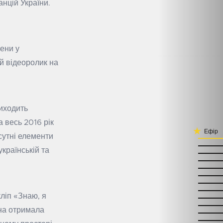
анцій України.
ени у
й відеоролик на
виходить
а весь 2016 рік
Ефір
сутні елементи
країнській та
ліп «Знаю, я
она отримала