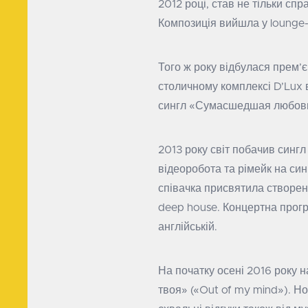
2012 році, став не тільки спр
Композиція вийшла у lounge-в
Того ж року відбулася прем’
столичному комплексі D’Lux 
сингл «Сумасшедшая любовь»
2013 року світ побачив сингл
відеоробота та рімейк на син
співачка присвятила створенн
deep house. Концертна прогр
англійській.
На початку осені 2016 року н
твоя» («Out of my mind»). Н