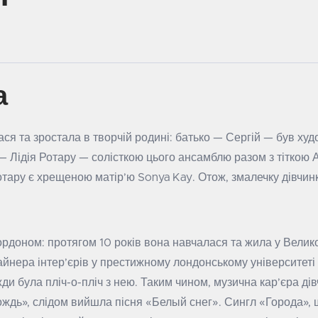
а
ся та зростала в творчій родині: батько — Сергій — був ху
Лідія Ротару — солісткою цього ансамблю разом з тіткою 
отару є хрещеною матір’ю Sonya Kay. Отож, змалечку дівчин
ордоном: протягом 10 років вона навчалася та жила у Велико
айнера інтер’єрів у престижному лондонському університеті
жди була пліч-о-пліч з нею. Таким чином, музична кар’єра ді
ождь», слідом вийшла пісня «Белый снег». Сингл «Города», 