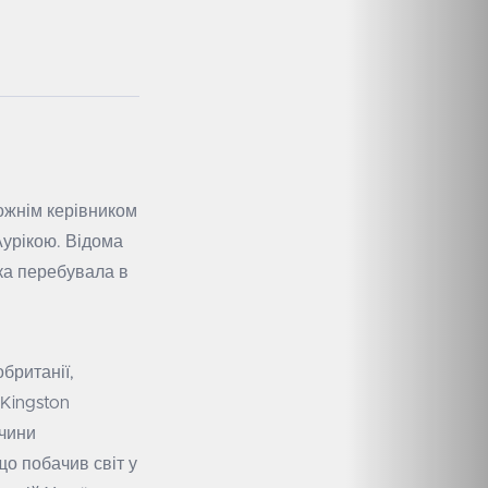
дожнім керівником
Аурікою. Відома
ка перебувала в
британії,
 Kingston
вчини
що побачив світ у