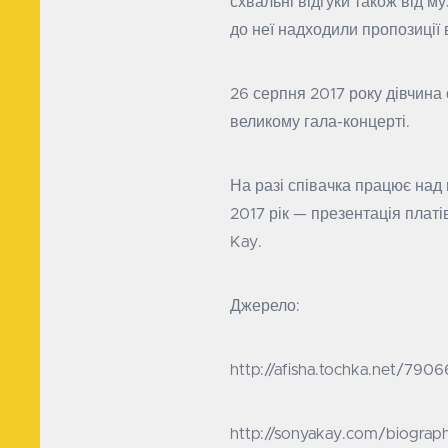
схвальні відгуки також від м
до неї надходили пропозиції 
26 серпня 2017 року дівчина 
великому гала-концерті.
На разі співачка працює над 
2017 рік — презентація плат
Kay.
Джерело:
http://afisha.tochka.net/790
http://sonyakay.com/biograp