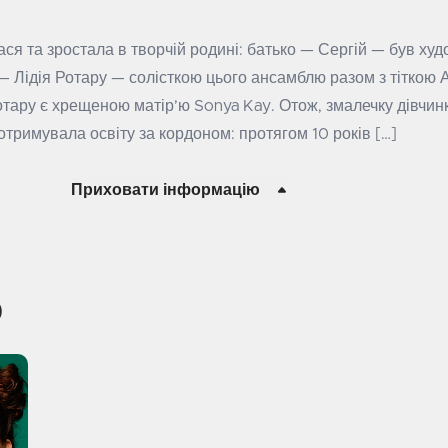
ся та зростала в творчій родині: батько — Сергій — був ху
Лідія Ротару — солісткою цього ансамблю разом з тіткою 
отару є хрещеною матір’ю Sonya Kay. Отож, змалечку дівчин
тримувала освіту за кордоном: протягом 10 років […]
Приховати інформацію
о