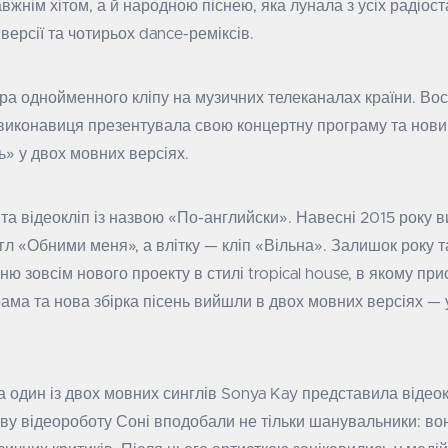
авжнім хітом, а й народною піснею, яка лунала з усіх радіост
ерсії та чотирьох dance-реміксів.
єра однойменного кліпу на музичних телеканалах країни. Вос
виконавиця презентувала свою концертну програму та нови
 у двох мовних версіях.
 та відеокліп із назвою «По-английски». Навесні 2015 року 
гл «Обними меня», а влітку — кліп «Вільна». Залишок року т
ю зовсім нового проекту в стилі tropical house, в якому при
ама та нова збірка пісень вийшли в двох мовних версіях — у
а один із двох мовних синглів Sonya Kay представила відеок
ову відеороботу Соні вподобали не тільки шанувальники: в