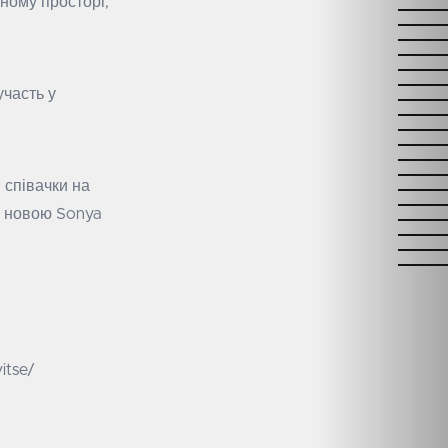
йному просторі,
участь у
 співачки на
о новою Sonya
itse/