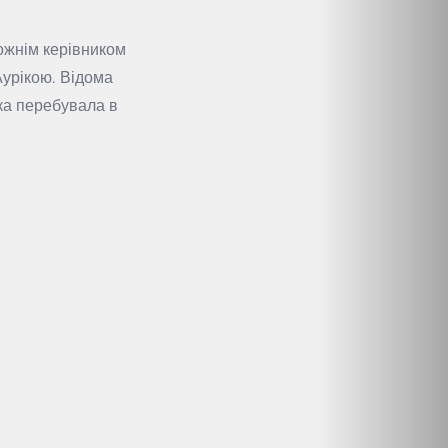
дожнім керівником
Аурікою. Відома
ка перебувала в