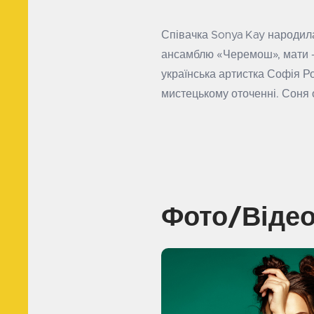
Співачка Sonya Kay народила
ансамблю «Черемош», мати — 
українська артистка Софія Р
мистецькому оточенні. Соня о
Фото/Віде