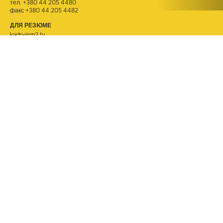
тел.
+380 44 205 4480
факс +380 44 205 4482
ДЛЯ РЕЗЮМЕ
kadry@m2.tv