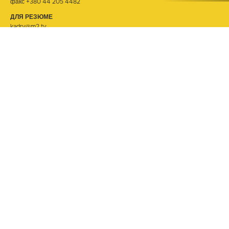
факс +380 44 205 4482
ДЛЯ РЕЗЮМЕ
kadry@m2.tv