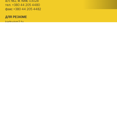
а/с №2, м. Київ, 03028
тел.
+380 44 205 4480
факс +380 44 205 4482
ДЛЯ РЕЗЮМЕ
kadry@m2.tv