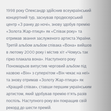
1998 року Олександр здійснив всеукраїнський
концертний тур, заснував продюсерський
центр «З ранку до ночі», знову здобув премію
«Золота Жар-птиця» як «Співак року» та
отримав звання заслуженого артиста України.
Третій альбом альбом співака «Вона» вийшов
в лютому 2000 року і містив хіт «Чомусь так
гірко плакала вона». Наступного року
Пономарьов випустив черговий альбом під
назвою «Він» з суперхітом «Він чекає на неї»
та знову отримав «Золоту Жар-птицю» як
«Кращий співак», ставши першим українським
артистом, який здобував премію п’ять разів
поспіль. Наступного року він покращив свій
рекорд до шести премій.