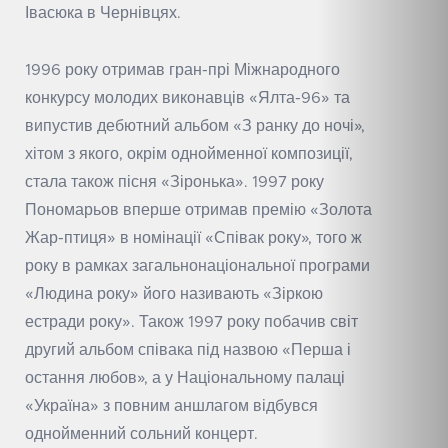
Івасюка в Чернівцях.
1996 року отримав гран-прі Міжнародного
конкурсу молодих виконавців «Ялта-96» та
випустив дебютний альбом «З ранку до ночі»,
хітом з якого, окрім однойменної композиції,
стала також пісня «Зіронька». 1997 року
Пономарьов вперше отримав премію «Золота
Жар-птиця» в номінації «Співак року», того ж
року в рамках загальнонаціональної програми
«Людина року» його називають «Зіркою
естради року». Також 1997 року побачив світ
другий альбом співака під назвою «Перша і
остання любов», а у Національному палаці
«Україна» з повним аншлагом відбувся
однойменний сольний концерт.