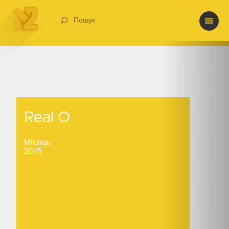
Пошук
Real O
Real O
Місяць
2015