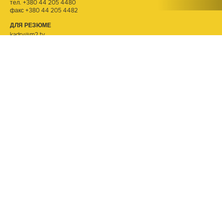
тел.
+380 44 205 4480
факс +380 44 205 4482
ДЛЯ РЕЗЮМЕ
kadry@m2.tv