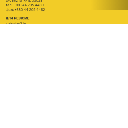
а/с №2, м. Київ, 03028
тел.
+380 44 205 4480
факс +380 44 205 4482
ДЛЯ РЕЗЮМЕ
kadry@m2.tv