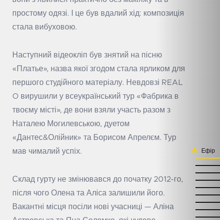
простому одязі. І це був вдалий хід: композиція
стала вибуховою.
Наступний відеокліп був знятий на пісню
«Платье», назва якої згодом стала ярликом для
першого студійного матеріалу. Невдовзі REAL
O вирушили у всеукраїнський тур «Фабрика в
твоєму місті», де вони взяли участь разом з
Наталею Могилевською, дуетом
«Дантес&Олійник» та Борисом Апрелєм. Тур
мав чималий успіх.
Ефір
Склад гурту не змінювався до початку 2012-го,
після чого Олена та Аліса залишили його.
Вакантні місця посіли нові учасниці — Аліна