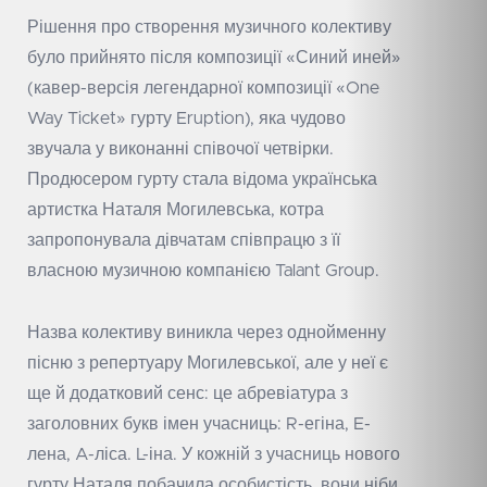
Рішення про створення музичного колективу
було прийнято після композиції «Синий иней»
(кавер-версія легендарної композиції «One
Way Ticket» гурту Eruption), яка чудово
звучала у виконанні співочої четвірки.
Продюсером гурту стала відома українська
артистка Наталя Могилевська, котра
запропонувала дівчатам співпрацю з її
власною музичною компанією Talant Group.
Назва колективу виникла через однойменну
пісню з репертуару Могилевської, але у неї є
ще й додатковий сенс: це абревіатура з
заголовних букв імен учасниць: R-егіна, E-
лена, A-ліса. L-іна. У кожній з учасниць нового
гурту Наталя побачила особистість, вони ніби