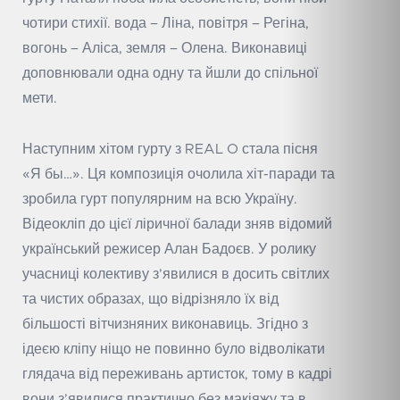
чотири стихії. вода – Ліна, повітря – Регіна,
вогонь – Аліса, земля – Олена. Виконавиці
доповнювали одна одну та йшли до спільної
мети.
Наступним хітом гурту з REAL O стала пісня
«Я бы…». Ця композиція очолила хіт-паради та
зробила гурт популярним на всю Україну.
Відеокліп до цієї ліричної балади зняв відомий
український режисер Алан Бадоєв. У ролику
учасниці колективу з’явилися в досить світлих
та чистих образах, що відрізняло їх від
більшості вітчизняних виконавиць. Згідно з
ідеєю кліпу ніщо не повинно було відволікати
глядача від переживань артисток, тому в кадрі
вони з’явилися практично без макіяжу та в