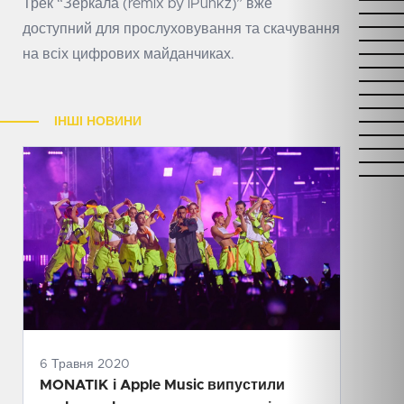
Трек “Зеркала (remix by iPunkz)” вже
доступний для прослуховування та скачування
на всіх цифрових майданчиках.
ІНШІ НОВИНИ
6 Травня 2020
MONATIK і Apple Music випустили