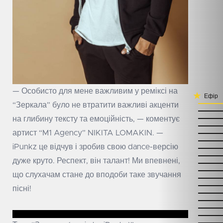
— Особисто для мене важливим у реміксі на
Ефір
“Зеркала” було не втратити важливі акценти
на глибину тексту та емоційність, — коментує
артист “M1 Agency” NIKITA LOMAKIN. —
iPunkz це відчув і зробив свою dance-версію
дуже круто. Респект, він талант! Ми впевнені,
що слухачам стане до вподоби таке звучання
пісні!