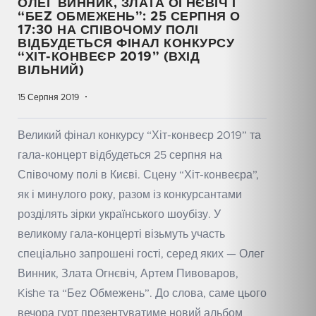
ОЛЕГ ВИННИК, ЗЛАТА ОГНЄВІЧ І
“БЕZ ОБМЕЖЕНЬ”: 25 СЕРПНЯ О
17:30 НА СПІВОЧОМУ ПОЛІ
ВІДБУДЕТЬСЯ ФІНАЛ КОНКУРСУ
“ХІТ-КОНВЕЄР 2019” (ВХІД
ВІЛЬНИЙ)
15 Серпня 2019
Великий фінал конкурсу “Хіт-конвеєр 2019” та
гала-концерт відбудеться 25 серпня на
Співочому полі в Києві. Сцену “Хіт-конвеєра”,
як і минулого року, разом із конкурсантами
розділять зірки українського шоубізу. У
великому гала-концерті візьмуть участь
спеціально запрошені гості, серед яких —
Олег
Винник
, Злата Огнєвіч, Артем Пивоваров,
Kishe та
“Беz Обмежень”
. До слова, саме цього
вечора гурт презентуватиме новий альбом