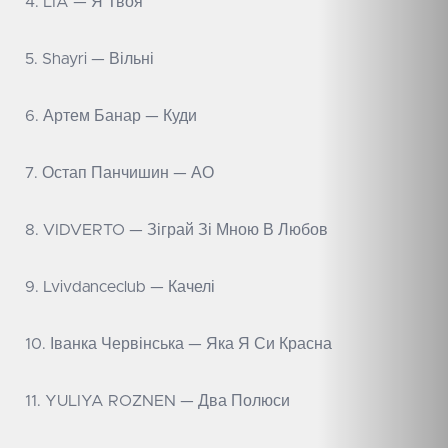
4. LIA — Я Твоя
5. Shayri — Вільні
6. Артем Банар — Куди
7. Остап Панчишин — АО
8. VIDVERTO — Зіграй Зі Мною В Любов
9. Lvivdanceclub — Качелі
10. Іванка Червінська — Яка Я Си Красна
11. YULIYA ROZNEN — Два Полюси