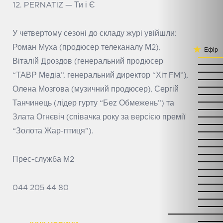
12. PERNATIZ — Ти і Є
У четвертому сезоні до складу журі увійшли:
Роман Муха (продюсер телеканалу М2),
Ефір
Віталій Дроздов (генеральний продюсер
“ТАВР Медіа”, генеральний директор “Хіт FM”),
Олена Мозгова (музичний продюсер), Сергій
Танчинець (лідер гурту “Беz Обмежень”) та
Злата Огнєвіч (співачка року за версією премії
“Золота Жар-птиця”).
Прес-служба М2
044 205 44 80