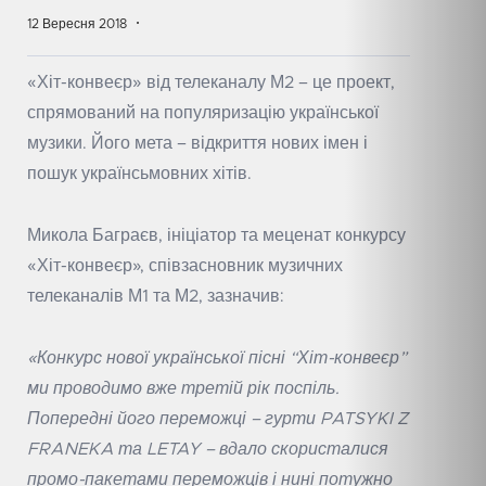
12 Вересня 2018
«Хіт-конвеєр» від телеканалу М2 – це проект,
спрямований на популяризацію української
музики. Його мета – відкриття нових імен і
пошук українсьмовних хітів.
Микола Баграєв, ініціатор та меценат конкурсу
«Хіт-конвеєр», співзасновник музичних
телеканалів М1 та М2, зазначив:
«Конкурс нової української пісні “Хіт-конвеєр”
ми проводимо вже третій рік поспіль.
Попередні його переможці – гурти PATSYKI Z
FRANEKA та LETAY – вдало скористалися
промо-пакетами переможців і нині потужно