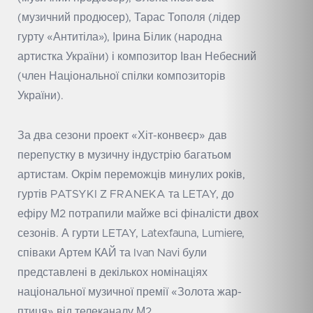
(музичний продюсер), Тарас Тополя (лідер
гурту «Антитіла»), Ірина Білик (народна
артистка України) і композитор Іван Небесний
(член Національної спілки композиторів
України).
За два сезони проект «Хіт-конвеєр» дав
перепустку в музичну індустрію багатьом
артистам. Окрім переможців минулих років,
гуртів PATSYKI Z FRANEKA та LETAY, до
ефіру М2 потрапили майже всі фіналісти двох
сезонів. А гурти LETAY, Latexfauna, Lumiere,
співаки Артем КАЙ та Ivan Navi були
представлені в декількох номінаціях
національної музичної премії «Золота жар-
птиця» від телеканалу М2.