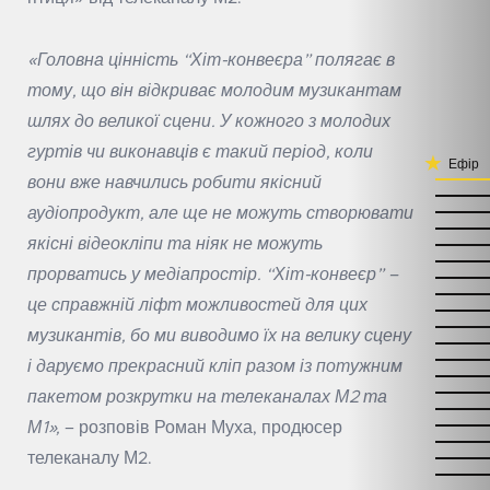
«Головна цінність “Хіт-конвеєра” полягає в
тому, що він відкриває молодим музикантам
шлях до великої сцени. У кожного з молодих
гуртів чи виконавців є такий період, коли
Ефір
вони вже навчились робити якісний
аудіопродукт, але ще не можуть створювати
якісні відеокліпи та ніяк не можуть
прорватись у медіапростір. “Хіт-конвеєр” –
це справжній ліфт можливостей для цих
музикантів, бо ми виводимо їх на велику сцену
і даруємо прекрасний кліп разом із потужним
пакетом розкрутки на телеканалах М2 та
М1»,
– розповів Роман Муха, продюсер
телеканалу М2.