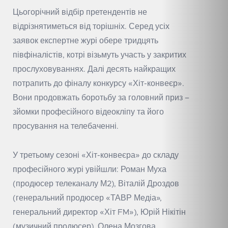
Цьогорічний відбір претендентів не
відрізнятиметься від торішніх. Серед усіх
заявок експертне журі обере тридцять
півфіналістів, котрі візьмуть участь у закритих
прослуховуваннях. Далі десять найкращих
потрапить до фіналу конкурсу «Хіт-конвеєр».
Вони продовжать боротьбу за головний приз –
зйомки професійного відеокліпу та його
просування на телебаченні.
У третьому сезоні «Хіт-конвеєра» до складу
професійного журі увійшли: Роман Муха
(продюсер телеканалу М2), Віталій Дроздов
(генеральний продюсер «ТАВР Медіа»,
генеральний директор «Хіт FM»), Юрій Нікітін
(музичний продюсер), Олена Мозгова