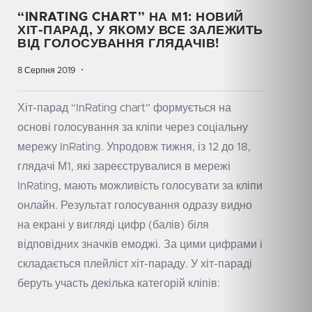
“INRATING CHART” НА М1: НОВИЙ
ХІТ-ПАРАД, У ЯКОМУ ВСЕ ЗАЛЕЖИТЬ
ВІД ГОЛОСУВАННЯ ГЛЯДАЧІВ!
8 Серпня 2019
Хіт-парад “InRating chart” формується на
основі голосування за кліпи через соціальну
мережу InRating. Упродовж тижня, із 12 до 18,
глядачі М1, які зареєструвалися в мережі
InRating, мають можливість голосувати за кліпи
онлайн. Результат голосування одразу видно
на екрані у вигляді цифр (балів) біля
відповідних значків емоджі. За цими цифрами і
складається плейліст хіт-параду. У хіт-параді
беруть участь декілька категорій кліпів: