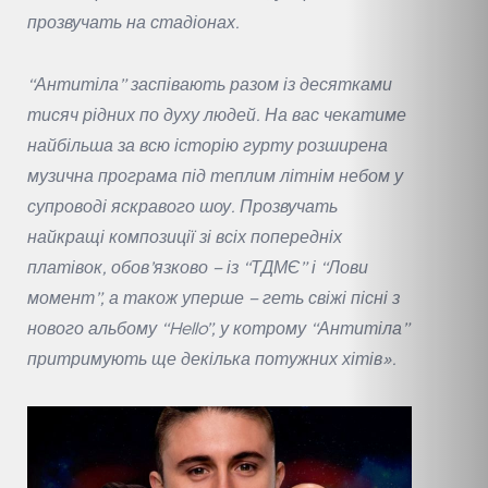
прозвучать на стадіонах.
“Антитіла” заспівають разом із десятками
тисяч рідних по духу людей. На вас чекатиме
найбільша за всю історію гурту розширена
музична програма під теплим літнім небом у
супроводі яскравого шоу. Прозвучать
найкращі композиції зі всіх попередніх
платівок, обов’язково – із “ТДМЄ” і “Лови
момент”, а також уперше – геть свіжі пісні з
нового альбому “Hello”, у котрому “Антитіла”
притримують ще декілька потужних хітів».