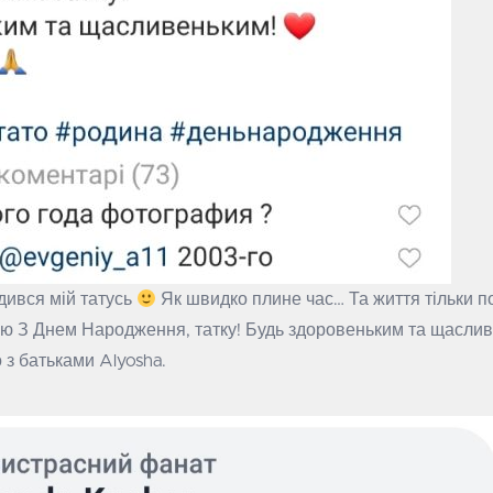
дився мій татусь
Як швидко плине час… Та життя тільки п
сю З Днем Народження, татку! Будь здоровеньким та щаслив
 з батьками Alyosha.