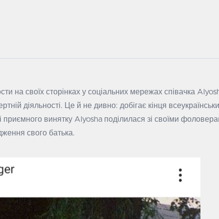
сти на своїх сторінках у соціальних мережах співачка Alyos
ртній діяльності. Це й не дивно: добігає кінця всеукраїнськ
ті приємного винятку Alyosha поділилася зі своїми фолове
дження свого батька.