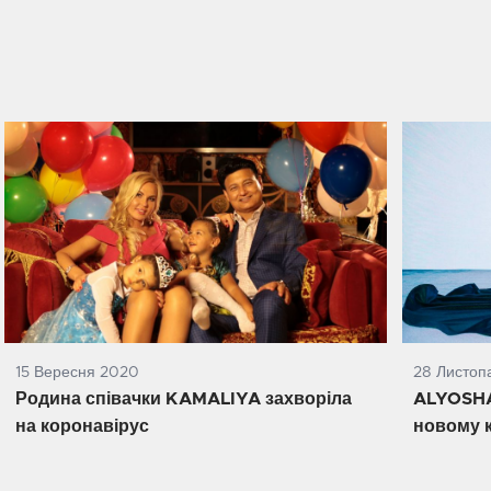
15 Вересня 2020
28 Листоп
Родина співачки KAMALIYA захворіла
ALYOSHA
на коронавірус
новому к