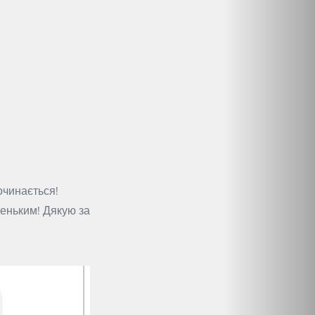
очинається!
еньким! Дякую за