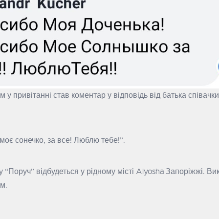
 привітанні став коментар у відповідь від батька співачк
моє сонечко, за все! Люблю тебе!”.
ру “Поруч” відбудеться у рідному місті Alyosha Запоріжжі. В
м.