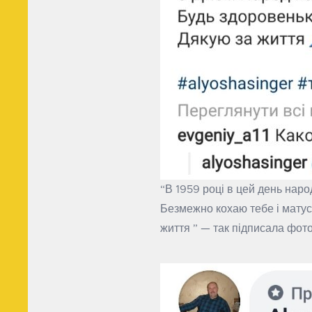
“В 1959 році в цей день наро
Безмежно кохаю тебе і мату
життя ” — так підписала фото