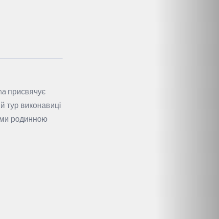
ha присвячує
ий тур виконавиці
рами родинною