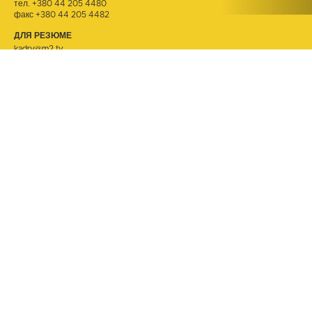
тел.
+380 44 205 4480
факс +380 44 205 4482
ДЛЯ РЕЗЮМЕ
kadry@m2.tv