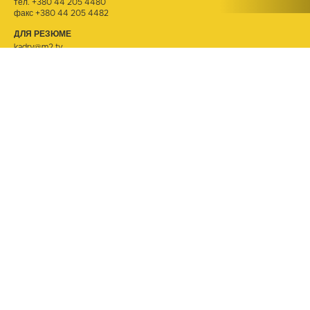
тел.
+380 44 205 4480
факс +380 44 205 4482
ДЛЯ РЕЗЮМЕ
kadry@m2.tv