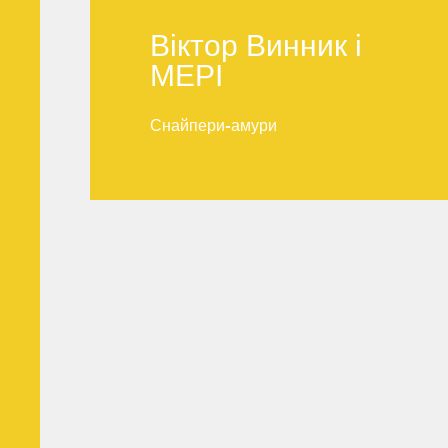
Віктор Винник і
МЕРІ
Віктор Винник і
Снайпери-амури
МЕРІ