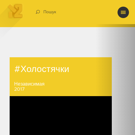
Пошук
#Холостячки
#Холостячки
Независимая
2017