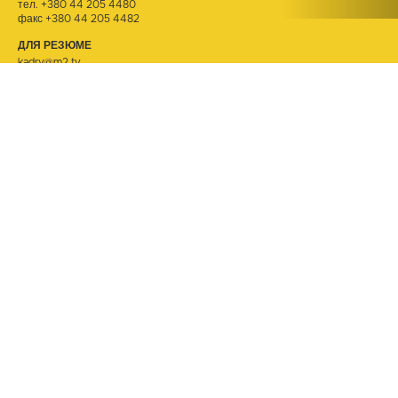
тел.
+380 44 205 4480
факс +380 44 205 4482
ДЛЯ РЕЗЮМЕ
kadry@m2.tv