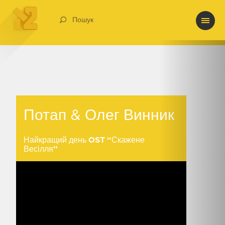
Пошук
Потап & Олег Винник
Потап & Олег Винник
Найкращий день OST “Скажене
Весілля”