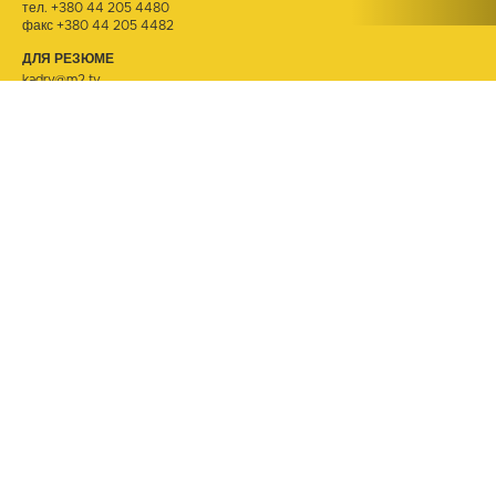
тел.
+380 44 205 4480
факс +380 44 205 4482
ДЛЯ РЕЗЮМЕ
kadry@m2.tv