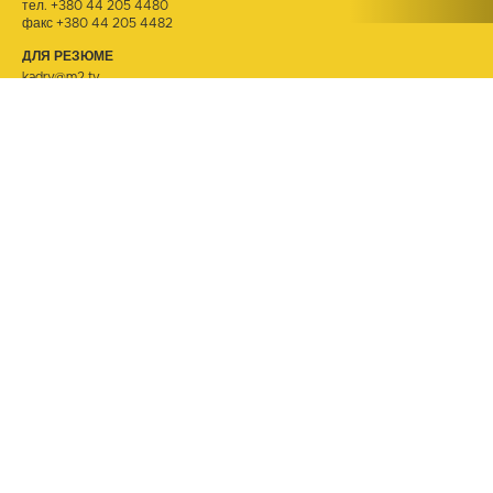
тел.
+380 44 205 4480
факс +380 44 205 4482
ДЛЯ РЕЗЮМЕ
kadry@m2.tv