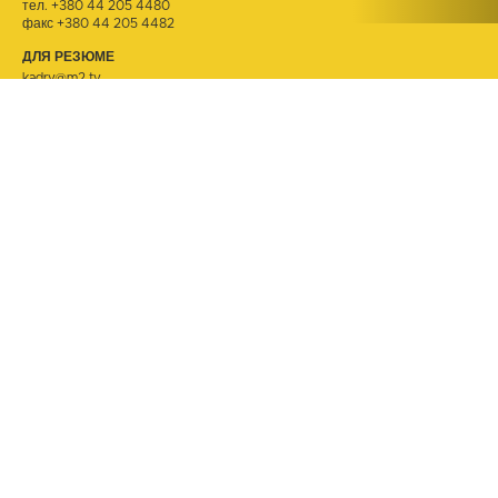
тел.
+380 44 205 4480
факс +380 44 205 4482
ДЛЯ РЕЗЮМЕ
kadry@m2.tv