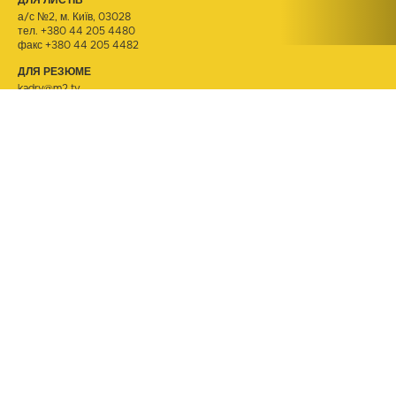
ДЛЯ ЛИСТІВ
а/с №2, м. Київ, 03028
тел.
+380 44 205 4480
факс +380 44 205 4482
ДЛЯ РЕЗЮМЕ
kadry@m2.tv