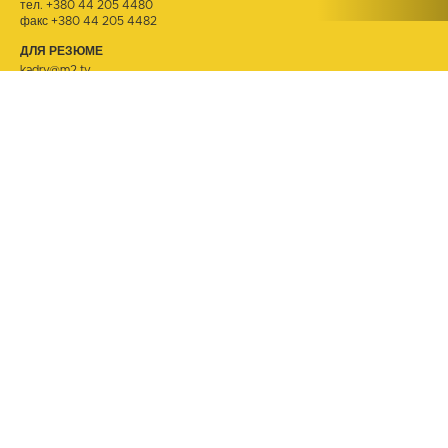
тел.
+380 44 205 4480
факс +380 44 205 4482
ДЛЯ РЕЗЮМЕ
kadry@m2.tv