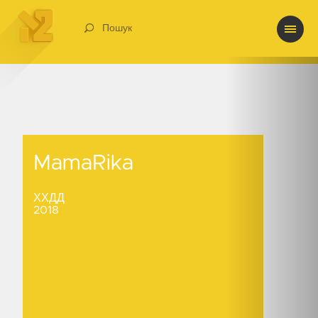
Пошук
MamaRika
MamaRika
ХХДД
2018