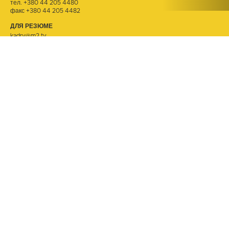
тел.
+380 44 205 4480
факс +380 44 205 4482
ДЛЯ РЕЗЮМЕ
kadry@m2.tv