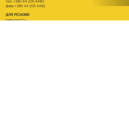
тел.
+380 44 205 4480
факс +380 44 205 4482
ДЛЯ РЕЗЮМЕ
kadry@m2.tv