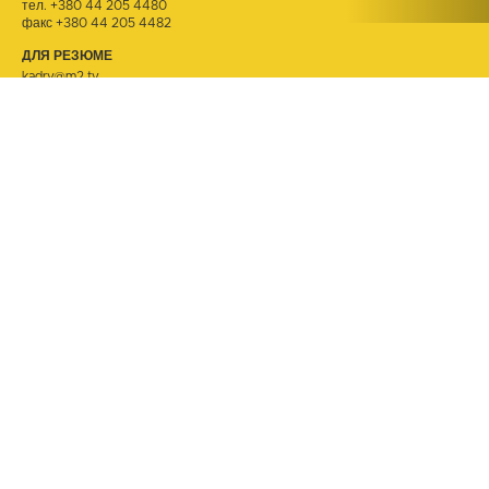
тел.
+380 44 205 4480
факс +380 44 205 4482
ДЛЯ РЕЗЮМЕ
kadry@m2.tv