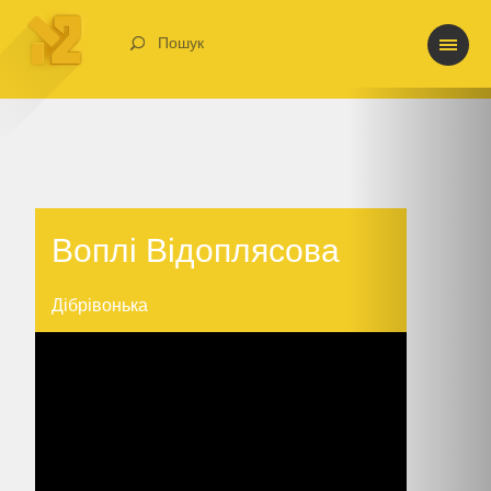
Пошук
Воплі Відоплясова
Воплі Відоплясова
Дібрівонька