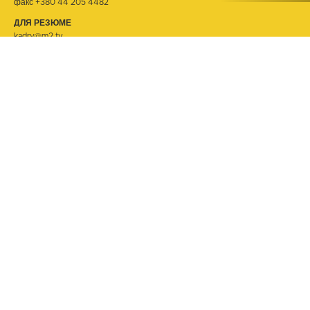
факс +380 44 205 4482
ДЛЯ РЕЗЮМЕ
kadry@m2.tv