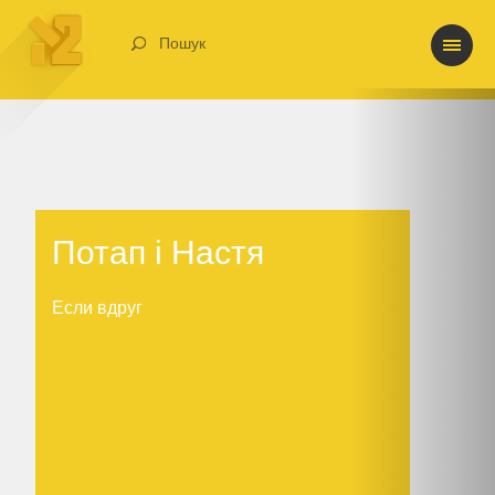
Пошук
Потап і Настя
Потап і Настя
Если вдруг