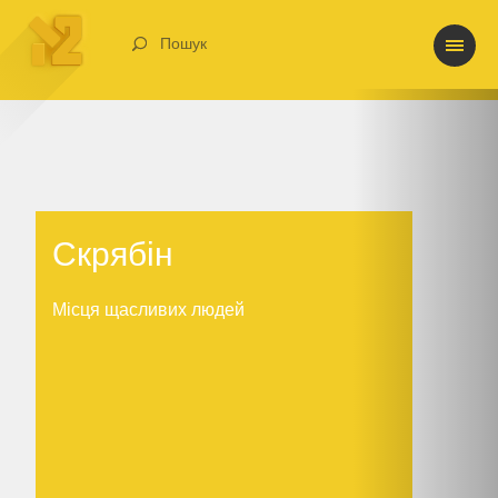
Пошук
Скрябін
Скрябін
Місця щасливих людей