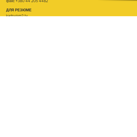
факс +380 44 205 4482
ДЛЯ РЕЗЮМЕ
kadry@m2.tv