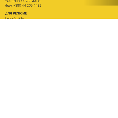
тел.
+380 44 205 4480
факс +380 44 205 4482
ДЛЯ РЕЗЮМЕ
kadry@m2.tv