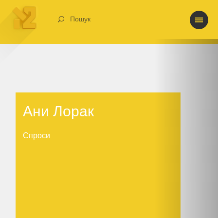
Пошук
Ани Лорак
Ани Лорак
Спроси