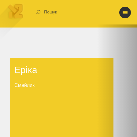
Пошук
Еріка
Еріка
Смайлик