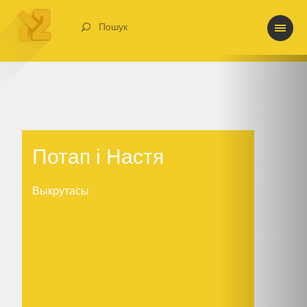
Пошук
Потап і Настя
Потап і Настя
Выкрутасы