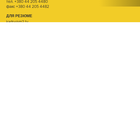
тел.
+380 44 205 4480
факс +380 44 205 4482
ДЛЯ РЕЗЮМЕ
kadry@m2.tv