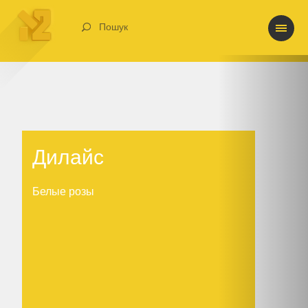
Пошук
Дилайс
Дилайс
Белые розы