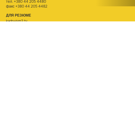
тел.
+380 44 205 4480
факс +380 44 205 4482
ДЛЯ РЕЗЮМЕ
kadry@m2.tv