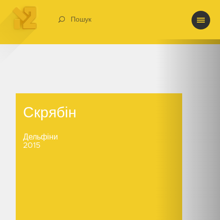
Пошук
Скрябін
Скрябін
Дельфіни
2015