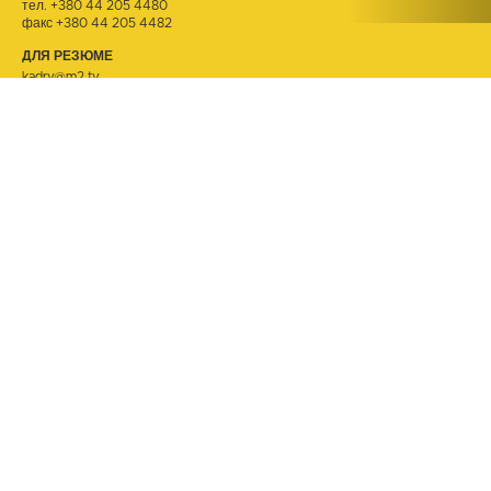
тел.
+380 44 205 4480
факс +380 44 205 4482
ДЛЯ РЕЗЮМЕ
kadry@m2.tv