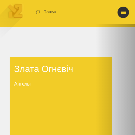
Пошук
Злата Огнєвіч
Злата Огнєвіч
Ангелы